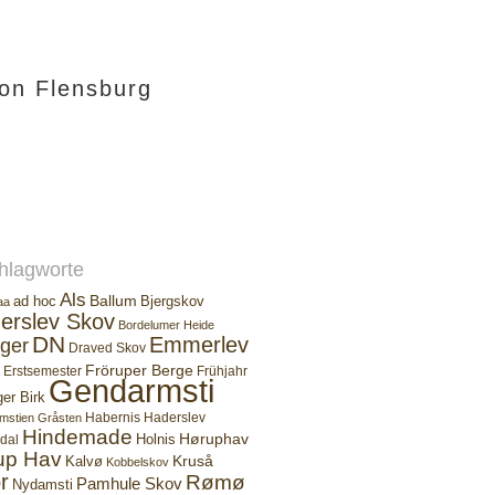
ion Flensburg
hlagworte
Als
Ballum
ad hoc
Bjergskov
aa
erslev Skov
Bordelumer Heide
DN
Emmerlev
ger
Draved Skov
Fröruper Berge
Erstsemester
Frühjahr
Gendarmsti
ger Birk
Habernis
Haderslev
mstien
Gråsten
Hindemade
Høruphav
Holnis
dal
up Hav
Kruså
Kalvø
Kobbelskov
r
Rømø
Pamhule Skov
Nydamsti