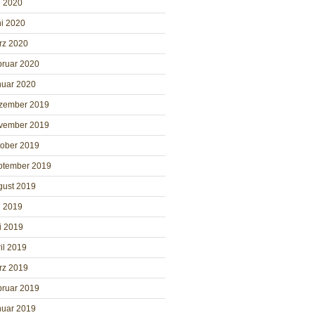
i 2020
i 2020
rz 2020
bruar 2020
nuar 2020
zember 2019
vember 2019
tober 2019
ptember 2019
gust 2019
i 2019
i 2019
il 2019
rz 2019
bruar 2019
nuar 2019