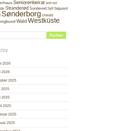
Seniorenbeirat
erhaus
sort sol
Stranderød
Sundeved
ste
Sylt
Søgaard
Sønderborg
d
Urwald
Westküste
Wald
ingbund
Suchen
chiv
i 2026
i 2026
tober 2025
i 2025
i 2025
il 2025
bruar 2025
nuar 2025