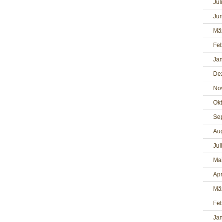
Jul
Jun
Mä
Fe
Ja
De
No
Ok
Se
Au
Jul
Ma
Apr
Mä
Fe
Ja