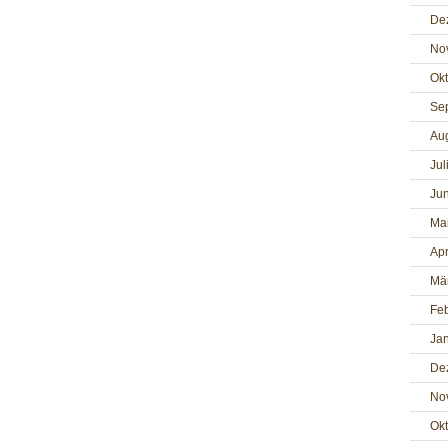
De
No
Ok
Se
Au
Jul
Jun
Ma
Apr
Mä
Fe
Ja
De
No
Ok