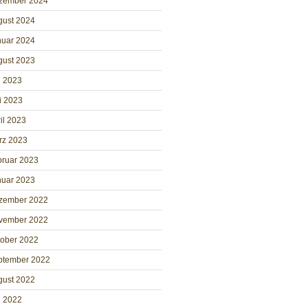
zember 2024
gust 2024
nuar 2024
gust 2023
i 2023
i 2023
il 2023
rz 2023
bruar 2023
nuar 2023
zember 2022
vember 2022
tober 2022
ptember 2022
gust 2022
i 2022