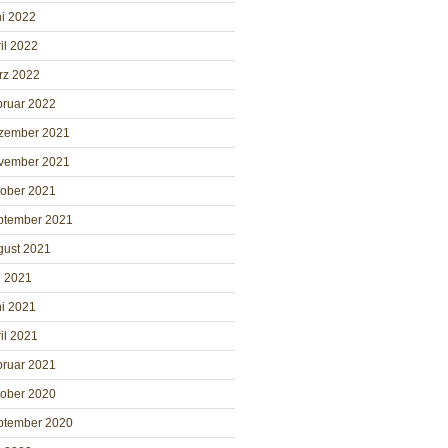
i 2022
il 2022
rz 2022
bruar 2022
zember 2021
vember 2021
tober 2021
ptember 2021
gust 2021
i 2021
i 2021
il 2021
bruar 2021
tober 2020
ptember 2020