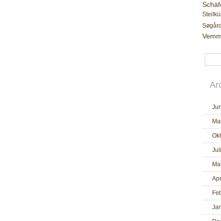
Schäf
Steilkü
Søgår
Vemm
Ar
Jun
Ma
Ok
Jul
Ma
Apr
Fe
Ja