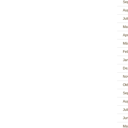
Se
Au
Jul
Ma
Apr
Mä
Fe
Ja
De
No
Ok
Se
Au
Jul
Jun
Ma