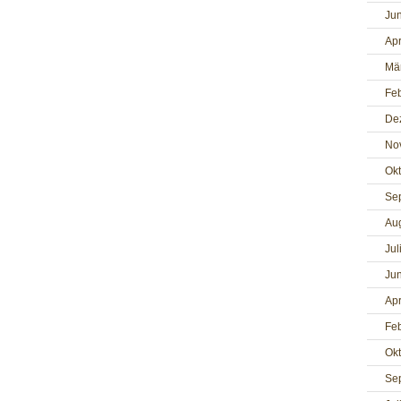
Jun
Apr
Mä
Fe
De
No
Ok
Se
Au
Jul
Jun
Apr
Fe
Ok
Se