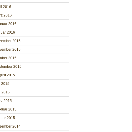
il 2016
rz 2016
bruar 2016
nuar 2016
zember 2015
vember 2015
tober 2015
ptember 2015
gust 2015
i 2015
i 2015
rz 2015
bruar 2015
nuar 2015
zember 2014