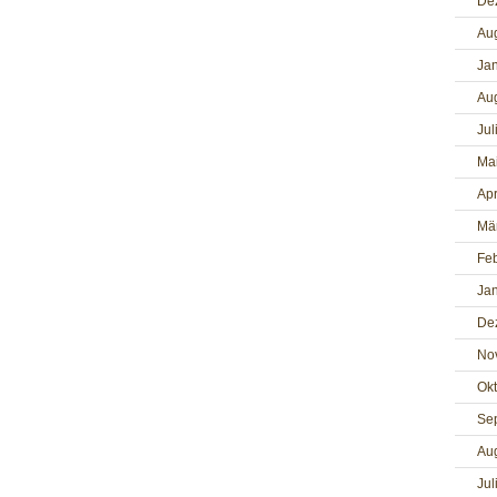
De
Au
Ja
Au
Jul
Ma
Apr
Mä
Fe
Ja
De
No
Ok
Se
Au
Jul