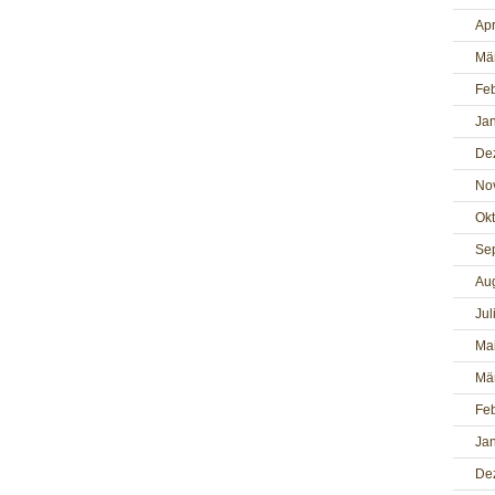
Apr
Mä
Fe
Ja
De
No
Ok
Se
Au
Jul
Ma
Mä
Fe
Ja
De