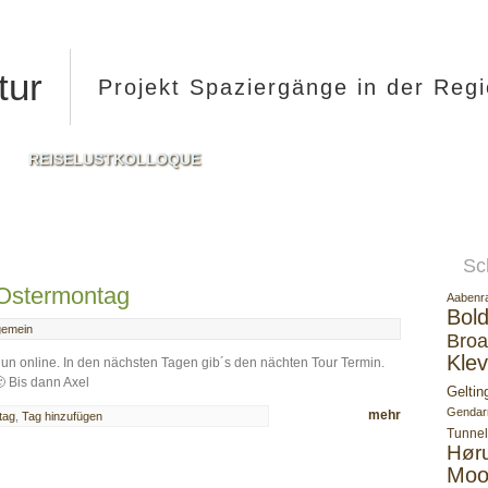
tur
Projekt Spaziergänge in der Reg
REISELUSTKOLLOQUE
Sc
 Ostermontag
Aabenr
Bold
gemein
Broa
Klev
 nun online. In den nächsten Tagen gib´s den nächten Tour Termin.
 Bis dann Axel
Geltin
Gendar
mehr
tag
,
Tag hinzufügen
Tunnel
Hør
Moo