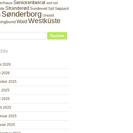
Seniorenbeirat
erhaus
sort sol
Stranderød
Sundeved
ste
Sylt
Søgaard
Sønderborg
d
Urwald
Westküste
Wald
ingbund
Suchen
chiv
i 2026
i 2026
tober 2025
i 2025
i 2025
il 2025
bruar 2025
nuar 2025