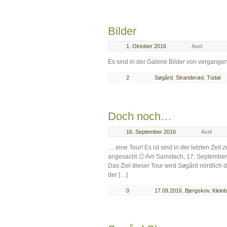
Bilder
1. Oktober 2016
Axel
Es sind in der Galerie Bilder von vergang
2
Søgård
,
Stranderød
,
Tüdal
Doch noch…
16. September 2016
Axel
… eine Tour! Es ist sind in der letzten Ze
angesacht 🙂 Am Samstach, 17. September,
Das Ziel dieser Tour wird Søgård nördlich 
der […]
0
17.09.2016
,
Bjergskov
,
Klein