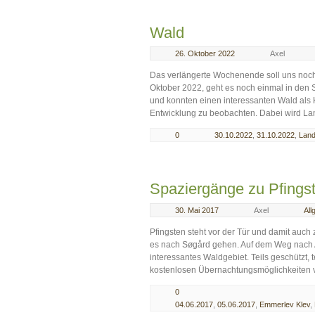
Wald
26. Oktober 2022
Axel
Das verlängerte Wochenende soll uns noch
Oktober 2022, geht es noch einmal in den 
und konnten einen interessanten Wald als K
Entwicklung zu beobachten. Dabei wird La
0
30.10.2022
,
31.10.2022
,
Land
Spaziergänge zu Pfings
30. Mai 2017
Axel
All
Pfingsten steht vor der Tür und damit auch
es nach Søgård gehen. Auf dem Weg nach A
interessantes Waldgebiet. Teils geschützt, te
kostenlosen Übernachtungsmöglichkeiten ver
0
04.06.2017
,
05.06.2017
,
Emmerlev Klev
,