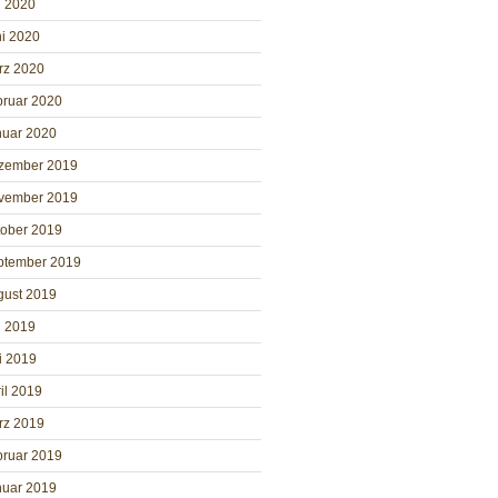
i 2020
i 2020
rz 2020
bruar 2020
nuar 2020
zember 2019
vember 2019
tober 2019
ptember 2019
gust 2019
i 2019
i 2019
il 2019
rz 2019
bruar 2019
nuar 2019