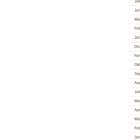
Jul
Jun
Mä
Fe
Ja
De
No
Ok
Se
Au
Jul
Ma
Apr
Mä
Fe
Ja