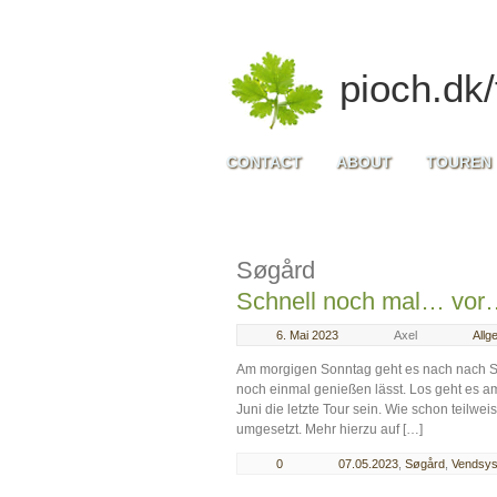
pioch.dk/
CONTACT
ABOUT
TOUREN
Søgård
Schnell noch mal… vor
6. Mai 2023
Axel
Allg
Am morgigen Sonntag geht es nach nach Sø
noch einmal genießen lässt. Los geht es a
Juni die letzte Tour sein. Wie schon teilw
umgesetzt. Mehr hierzu auf […]
0
07.05.2023
,
Søgård
,
Vendsys