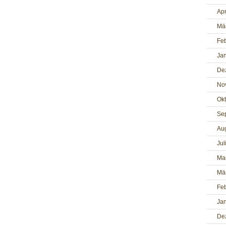
Apr
Mä
Fe
Ja
De
No
Ok
Se
Au
Jul
Ma
Mä
Fe
Ja
De