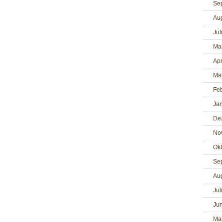
Se
Au
Jul
Ma
Apr
Mä
Fe
Ja
De
No
Ok
Se
Au
Jul
Jun
Ma