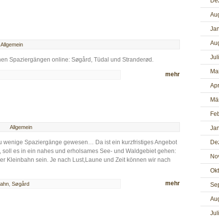
De
Au
Ja
Au
Allgemein
Jul
enen Spaziergängen online: Søgård, Tüdal und Stranderød.
Ma
mehr
Apr
Mä
Fe
Allgemein
Ja
it zu wenige Spaziergänge gewesen… Da ist ein kurzfristiges Angebot
De
 soll es in ein nahes und erholsames See- und Waldgebiet gehen:
No
der Kleinbahn sein. Je nach Lust,Laune und Zeit können wir nach
Ok
mehr
bahn
,
Søgård
Se
Au
Jul