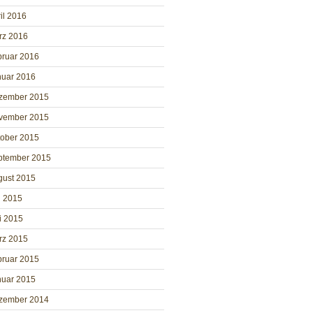
il 2016
rz 2016
bruar 2016
nuar 2016
zember 2015
vember 2015
tober 2015
ptember 2015
gust 2015
i 2015
i 2015
rz 2015
bruar 2015
nuar 2015
zember 2014