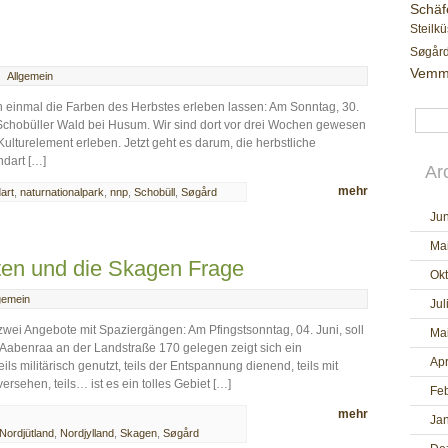
Schäf
Steilkü
Søgår
Vemm
Allgemein
 einmal die Farben des Herbstes erleben lassen: Am Sonntag, 30.
Schobüller Wald bei Husum. Wir sind dort vor drei Wochen gewesen
ulturelement erleben. Jetzt geht es darum, die herbstliche
ndart […]
Ar
mehr
art
,
naturnationalpark
,
nnp
,
Schobüll
,
Søgård
Jun
Ma
ten und die Skagen Frage
Ok
gemein
Jul
 zwei Angebote mit Spaziergängen: Am Pfingstsonntag, 04. Juni, soll
Ma
abenraa an der Landstraße 170 gelegen zeigt sich ein
Apr
ils militärisch genutzt, teils der Entspannung dienend, teils mit
sehen, teils… ist es ein tolles Gebiet […]
Fe
mehr
Ja
Nordjütland
,
Nordjylland
,
Skagen
,
Søgård