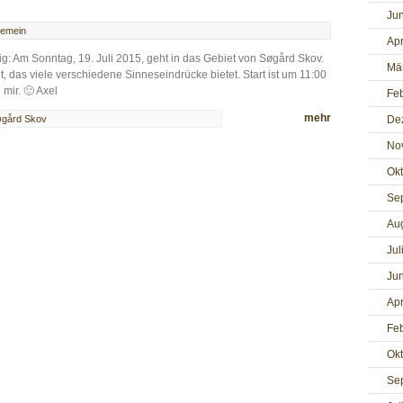
Jun
gemein
Apr
g: Am Sonntag, 19. Juli 2015, geht in das Gebiet von Søgård Skov.
Mä
, das viele verschiedene Sinneseindrücke bietet. Start ist um 11:00
mir. 🙂 Axel
Fe
mehr
gård Skov
De
No
Ok
Se
Au
Jul
Jun
Apr
Fe
Ok
Se