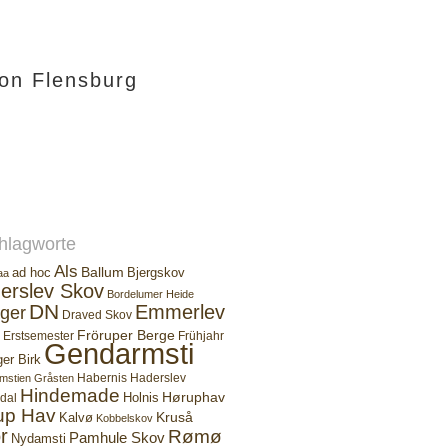
ion Flensburg
hlagworte
Als
Ballum
ad hoc
Bjergskov
aa
erslev Skov
Bordelumer Heide
DN
Emmerlev
ger
Draved Skov
Fröruper Berge
Erstsemester
Frühjahr
Gendarmsti
ger Birk
Habernis
Haderslev
mstien
Gråsten
Hindemade
Høruphav
Holnis
dal
up Hav
Kruså
Kalvø
Kobbelskov
r
Rømø
Pamhule Skov
Nydamsti