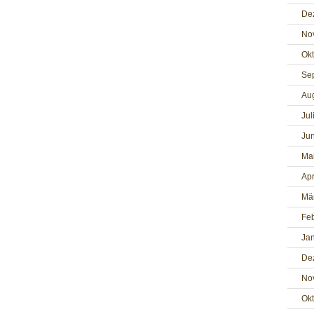
De
No
Ok
Se
Au
Jul
Jun
Ma
Apr
Mä
Fe
Ja
De
No
Ok