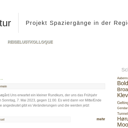
tur
Projekt Spaziergänge in der Reg
REISELUSTKOLLOQUE
Sc
…
Aabenr
Bold
emein
Broa
Klev
gård.Uns erwartet ein kleiner Rundkurs, der uns das Frühjahr
m Sonntag, 7. Mai 2023, gegen 11:00. Es wird dann vor Mitte/Ende
Geltin
eise angedeutet gibt es Veränderungen und die werden jetzt
Gendar
Tunnel
Hør
mehr
sel
Moo