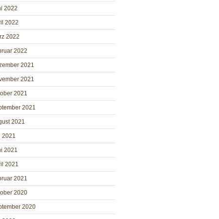
i 2022
il 2022
rz 2022
bruar 2022
zember 2021
vember 2021
tober 2021
ptember 2021
gust 2021
i 2021
i 2021
il 2021
bruar 2021
tober 2020
ptember 2020