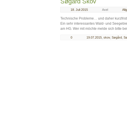
Søgård Skov
18. Juli 2015
Axel
All
Technische Probleme… und daher kurzfristi
Ein sehr interessantes Wald- und Seegebiet
am HG. Wer mit möchte melde sich bitte bei 
0
19.07.2015
,
skov
,
Søgård
,
Sø