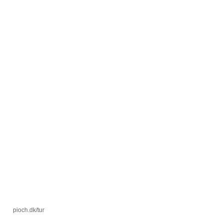
pioch.dk/tur