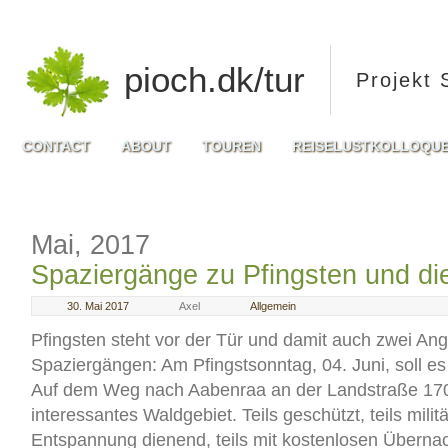
pioch.dk/tur
Projekt 
CONTACT
ABOUT
TOUREN
REISELUSTKOLLOQU
Mai, 2017
Spaziergänge zu Pfingsten und d
30. Mai 2017
Axel
Allgemein
Pfingsten steht vor der Tür und damit auch zwei An
Spaziergängen: Am Pfingstsonntag, 04. Juni, soll e
Auf dem Weg nach Aabenraa an der Landstraße 170 
interessantes Waldgebiet. Teils geschützt, teils militä
Entspannung dienend, teils mit kostenlosen Überna