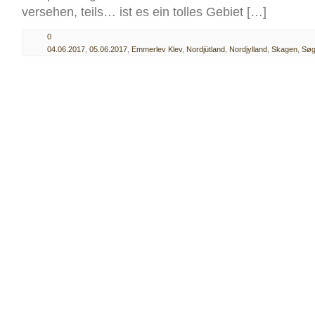
versehen, teils… ist es ein tolles Gebiet […]
0
04.06.2017
,
05.06.2017
,
Emmerlev Klev
,
Nordjütland
,
Nordjylland
,
Skagen
,
Søg