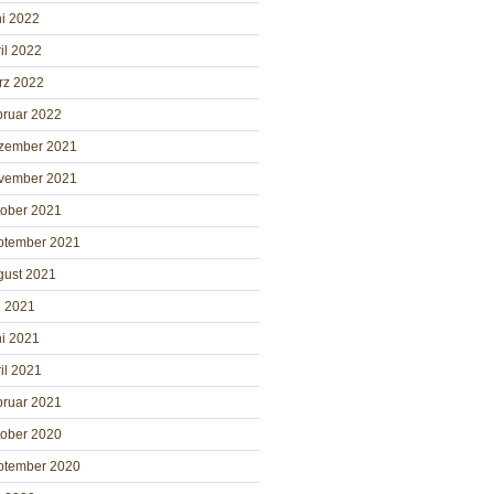
i 2022
il 2022
rz 2022
bruar 2022
zember 2021
vember 2021
tober 2021
ptember 2021
gust 2021
i 2021
i 2021
il 2021
bruar 2021
tober 2020
ptember 2020