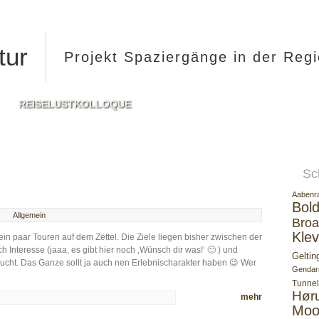
tur
Projekt Spaziergänge in der Reg
REISELUSTKOLLOQUE
Sc
Aabenr
Bold
Allgemein
Broa
Klev
in paar Touren auf dem Zettel. Die Ziele liegen bisher zwischen der
 Interesse (jaaa, es gibt hier noch ‚Wünsch dir was!‘ 🙂 ) und
Geltin
ucht. Das Ganze sollt ja auch nen Erlebnischarakter haben 😉 Wer
Gendar
Tunnel
Hør
mehr
Moo