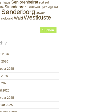
Seniorenbeirat
erhaus
sort sol
Stranderød
Sundeved
ste
Sylt
Søgaard
Sønderborg
d
Urwald
Westküste
Wald
ingbund
Suchen
chiv
i 2026
i 2026
tober 2025
i 2025
i 2025
il 2025
bruar 2025
nuar 2025