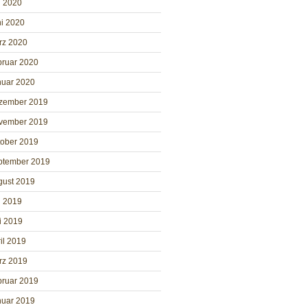
i 2020
i 2020
rz 2020
bruar 2020
nuar 2020
zember 2019
vember 2019
tober 2019
ptember 2019
gust 2019
i 2019
i 2019
il 2019
rz 2019
bruar 2019
nuar 2019