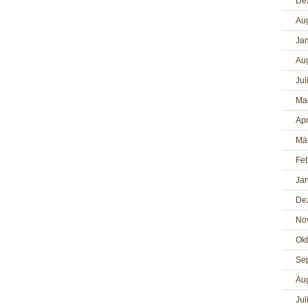
De
Au
Ja
Au
Jul
Ma
Apr
Mä
Fe
Ja
De
No
Ok
Se
Au
Jul