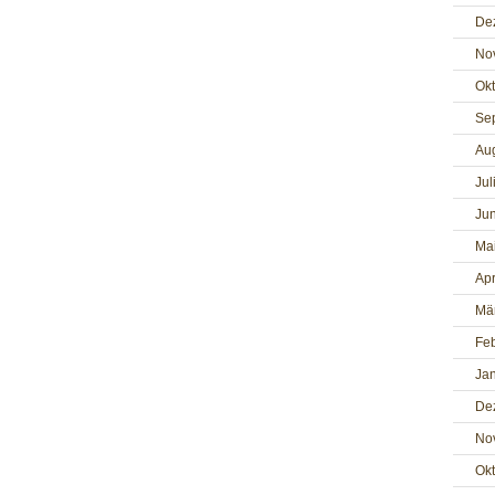
De
No
Ok
Se
Au
Jul
Jun
Ma
Apr
Mä
Fe
Ja
De
No
Ok