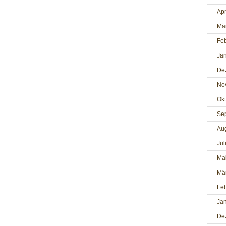
Apr
Mä
Fe
Ja
De
No
Ok
Se
Au
Jul
Ma
Mä
Fe
Ja
De