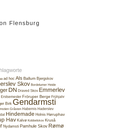
ion Flensburg
hlagworte
Als
Ballum
ad hoc
Bjergskov
aa
erslev Skov
Bordelumer Heide
DN
Emmerlev
ger
Draved Skov
Fröruper Berge
Erstsemester
Frühjahr
Gendarmsti
ger Birk
Habernis
Haderslev
mstien
Gråsten
Hindemade
Høruphav
Holnis
dal
up Hav
Kruså
Kalvø
Kobbelskov
r
Rømø
Pamhule Skov
Nydamsti