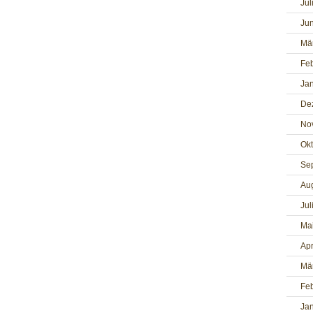
Jul
Jun
Mä
Fe
Ja
De
No
Ok
Se
Au
Jul
Ma
Apr
Mä
Fe
Ja