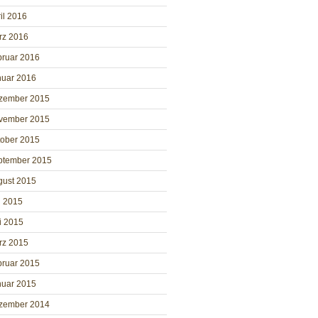
il 2016
rz 2016
bruar 2016
nuar 2016
zember 2015
vember 2015
tober 2015
ptember 2015
gust 2015
i 2015
i 2015
rz 2015
bruar 2015
nuar 2015
zember 2014