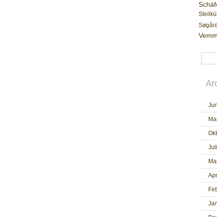
Schäf
Steilkü
Søgår
Vemm
Ar
Jun
Ma
Ok
Jul
Ma
Apr
Fe
Ja