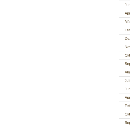
Jun
Apr
Mä
Fe
De
No
Ok
Se
Au
Jul
Jun
Apr
Fe
Ok
Se