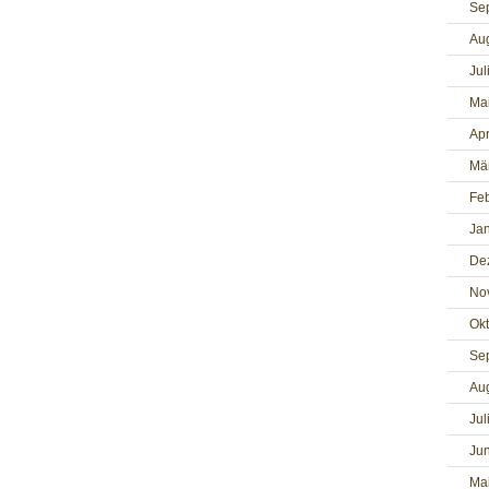
Se
Au
Jul
Ma
Apr
Mä
Fe
Ja
De
No
Ok
Se
Au
Jul
Jun
Ma