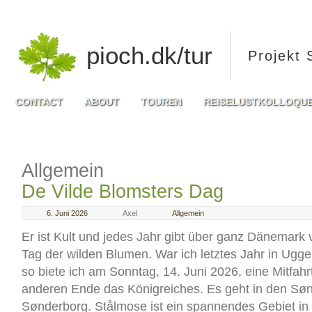
pioch.dk/tur
Projekt 
CONTACT
ABOUT
TOUREN
REISELUSTKOLLOQU
Allgemein
De Vilde Blomsters Dag
6. Juni 2026
Axel
Allgemein
Er ist Kult und jedes Jahr gibt über ganz Dänemark 
Tag der wilden Blumen. War ich letztes Jahr in Ugg
so biete ich am Sonntag, 14. Juni 2026, eine Mitfah
anderen Ende das Königreiches. Es geht in den Søn
Sønderborg. Stålmose ist ein spannendes Gebiet in