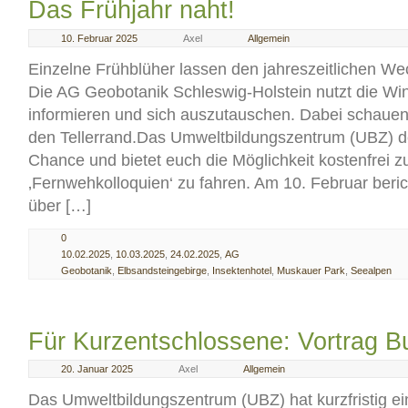
Das Frühjahr naht!
10. Februar 2025
Axel
Allgemein
Einzelne Frühblüher lassen den jahreszeitlichen W
Die AG Geobotanik Schleswig-Holstein nutzt die Win
informieren und sich auszutauschen. Dabei schauen
den Tellerrand.Das Umweltbildungszentrum (UBZ) d
Chance und bietet euch die Möglichkeit kostenfrei z
‚Fernwehkolloquien‘ zu fahren. Am 10. Februar berich
über […]
0
10.02.2025
,
10.03.2025
,
24.02.2025
,
AG
Geobotanik
,
Elbsandsteingebirge
,
Insektenhotel
,
Muskauer Park
,
Seealpen
Für Kurzentschlossene: Vortrag B
20. Januar 2025
Axel
Allgemein
Das Umweltbildungszentrum (UBZ) hat kurzfristig ei