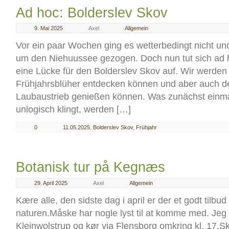
Ad hoc: Bolderslev Skov
9. Mai 2025
Axel
Allgemein
Vor ein paar Wochen ging es wetterbedingt nicht und
um den Niehuussee gezogen. Doch nun tut sich a
eine Lücke für den Bolderslev Skov auf. Wir werden
Frühjahrsblüher entdecken können und aber auch de
Laubaustrieb genießen können. Was zunächst einma
unlogisch klingt, werden […]
0
11.05.2025
,
Bolderslev Skov
,
Frühjahr
Botanisk tur på Kegnæs
29. April 2025
Axel
Allgemein
Kære alle, den sidste dag i april er der et godt tilbud 
naturen.Måske har nogle lyst til at komme med. Jeg s
Kleinwolstrup og kør via Flensborg omkring kl. 17.Sk