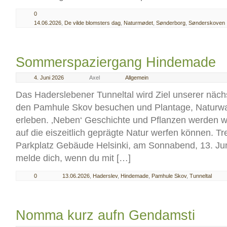
0
14.06.2026
,
De vilde blomsters dag
,
Naturmødet
,
Sønderborg
,
Sønderskoven
Sommerspaziergang Hindemade
4. Juni 2026
Axel
Allgemein
Das Haderslebener Tunneltal wird Ziel unserer näch
den Pamhule Skov besuchen und Plantage, Naturwa
erleben. ‚Neben‘ Geschichte und Pflanzen werden wir
auf die eiszeitlich geprägte Natur werfen können. Tre
Parkplatz Gebäude Helsinki, am Sonnabend, 13. Juni
melde dich, wenn du mit […]
0
13.06.2026
,
Haderslev
,
Hindemade
,
Pamhule Skov
,
Tunneltal
Nomma kurz aufn Gendamsti