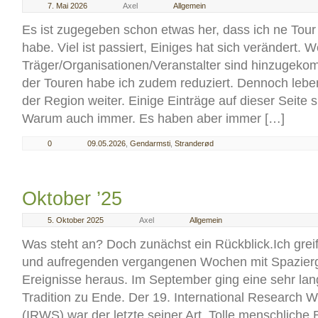
7. Mai 2026
Axel
Allgemein
Es ist zugegeben schon etwas her, dass ich ne Tour
habe. Viel ist passiert, Einiges hat sich verändert. W
Träger/Organisationen/Veranstalter sind hinzugeko
der Touren habe ich zudem reduziert. Dennoch lebe
der Region weiter. Einige Einträge auf dieser Seite
Warum auch immer. Es haben aber immer […]
0
09.05.2026
,
Gendarmsti
,
Stranderød
Oktober ’25
5. Oktober 2025
Axel
Allgemein
Was steht an? Doch zunächst ein Rückblick.Ich greif
und aufregenden vergangenen Wochen mit Spazier
Ereignisse heraus. Im September ging eine sehr la
Tradition zu Ende. Der 19. International Research
(IRWS) war der letzte seiner Art. Tolle menschlich