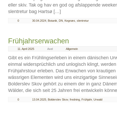
eller skiv. Tak og hav en god og afslappende week
slentretur bag Hartsø […]
0
30.04.2024
,
Botanik
,
DN
,
Kegnæs
,
slentretur
Frühjahrserwachen
11. April 2025
Axel
Allgemein
Gibt es ein Frühlingserleben in einem dänischen U
einmal widersprüchlich und unlogisch klingt, werden 
Frühjahrstour erleben. Das Erwachen von krautige
wässrigen Elementen wird uns einzigartige Sinnesei
Bolderslev Skov gehört zu einem der in ganz Däne
Wälder, die sich seit 25 Jahren frei entwickeln könn
0
13.04.2025
,
Bolderslev Skov
,
fredning
,
Frühjahr
,
Urwald