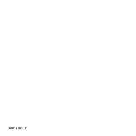
pioch.dk/tur