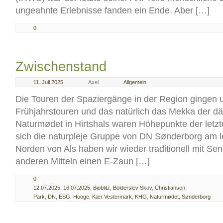
ungeahnte Erlebnisse fanden ein Ende. Aber […]
0
Zwischenstand
11. Juli 2025
Axel
Allgemein
Die Touren der Spaziergänge in der Region gingen 
Frühjahrstouren und das natürlich das Mekka der d
Naturmødet in Hirtshals waren Höhepunkte der letzte
sich die naturpleje Gruppe von DN Sønderborg am 
Norden von Als haben wir wieder traditionell mit Se
anderen Mitteln einen E-Zaun […]
0
12.07.2025
,
16.07.2025
,
Bioblitz
,
Bolderslev Skov
,
Christiansen
Park
,
DN
,
ESG
,
Hooge
,
Kær Vestermark
,
KHG
,
Naturmødet
,
Sønderborg