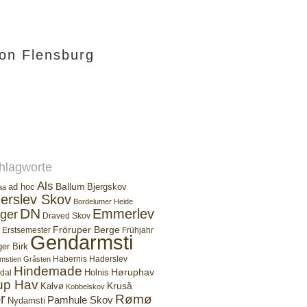
ion Flensburg
hlagworte
Als
Ballum
ad hoc
Bjergskov
aa
erslev Skov
Bordelumer Heide
DN
Emmerlev
ger
Draved Skov
Fröruper Berge
Erstsemester
Frühjahr
Gendarmsti
ger Birk
Habernis
Haderslev
mstien
Gråsten
Hindemade
Høruphav
Holnis
dal
up Hav
Kruså
Kalvø
Kobbelskov
r
Rømø
Pamhule Skov
Nydamsti