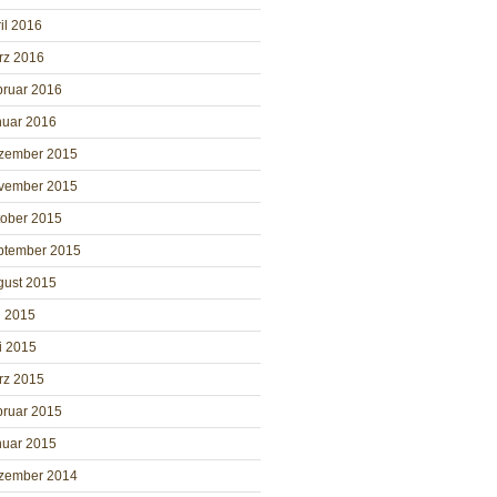
il 2016
rz 2016
bruar 2016
nuar 2016
zember 2015
vember 2015
tober 2015
ptember 2015
gust 2015
i 2015
i 2015
rz 2015
bruar 2015
nuar 2015
zember 2014