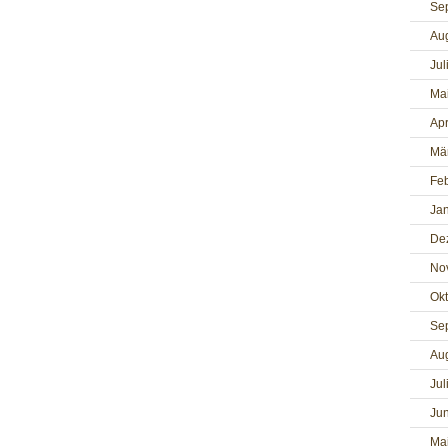
Se
Au
Jul
Ma
Apr
Mä
Fe
Ja
De
No
Ok
Se
Au
Jul
Jun
Ma