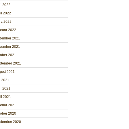
i 2022
il 2022
rz 2022
bruar 2022
zember 2021
vember 2021
tober 2021
ptember 2021
gust 2021
i 2021
i 2021
il 2021
bruar 2021
tober 2020
ptember 2020