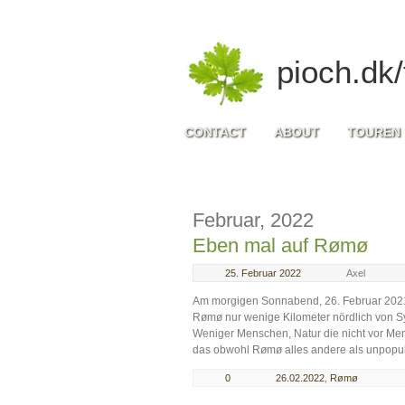
pioch.dk/
CONTACT
ABOUT
TOUREN
Februar, 2022
Eben mal auf Rømø
25. Februar 2022
Axel
Am morgigen Sonnabend, 26. Februar 2021
Rømø nur wenige Kilometer nördlich von Sylt
Weniger Menschen, Natur die nicht vor M
das obwohl Rømø alles andere als unpopulä
0
26.02.2022
,
Rømø