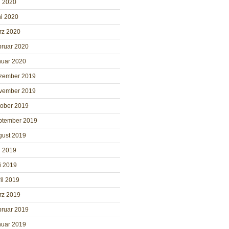
i 2020
i 2020
rz 2020
bruar 2020
nuar 2020
zember 2019
vember 2019
tober 2019
ptember 2019
gust 2019
i 2019
i 2019
il 2019
rz 2019
bruar 2019
nuar 2019