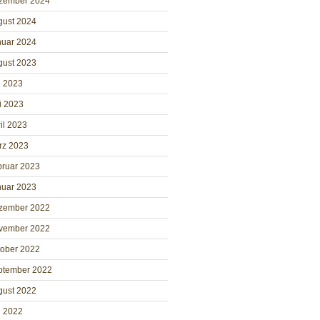
zember 2024
gust 2024
nuar 2024
gust 2023
i 2023
i 2023
il 2023
rz 2023
bruar 2023
nuar 2023
zember 2022
vember 2022
tober 2022
ptember 2022
gust 2022
i 2022