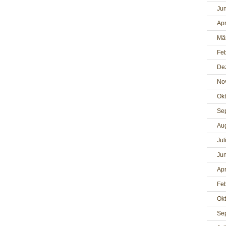
Jun
Apr
Mä
Fe
De
No
Ok
Se
Au
Jul
Jun
Apr
Fe
Ok
Se