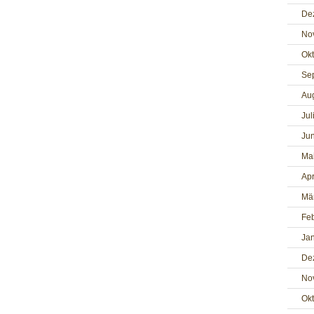
De
No
Ok
Se
Au
Jul
Jun
Ma
Apr
Mä
Fe
Ja
De
No
Ok