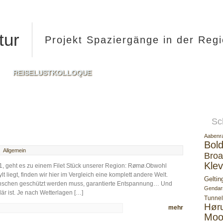
tur
Projekt Spaziergänge in der Reg
REISELUSTKOLLOQUE
Sc
Aabenr
Bold
Allgemein
Broa
Klev
, geht es zu einem Filet Stück unserer Region: Rømø.Obwohl
 liegt, finden wir hier im Vergleich eine komplett andere Welt.
Geltin
enschen geschützt werden muss, garantierte Entspannung… Und
Gendar
r ist. Je nach Wetterlagen […]
Tunnel
Hør
mehr
Moo