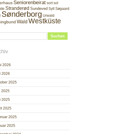
Seniorenbeirat
erhaus
sort sol
Stranderød
Sundeved
ste
Sylt
Søgaard
Sønderborg
d
Urwald
Westküste
Wald
ingbund
Suchen
chiv
i 2026
i 2026
tober 2025
i 2025
i 2025
il 2025
bruar 2025
nuar 2025