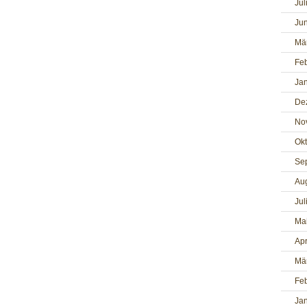
Jul
Jun
Mä
Fe
Ja
De
No
Ok
Se
Au
Jul
Ma
Apr
Mä
Fe
Ja