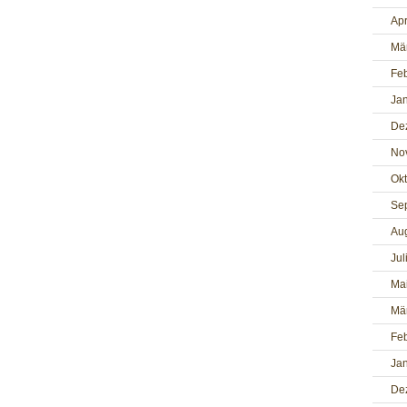
Apr
Mä
Fe
Ja
De
No
Ok
Se
Au
Jul
Ma
Mä
Fe
Ja
De