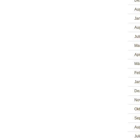
De
Au
Ja
Au
Jul
Ma
Apr
Mä
Fe
Ja
De
No
Ok
Se
Au
Jul