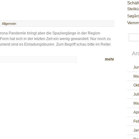
Schäf
Steilkü
Søgår
Vemm
Allgemein
 Corona Pandemie bringt aber die Spaziergänge in der Region
Form hat sich in der letzten Zeit ein wenig gewandelt. Nur noch zu
zumeist sind es Einladungstouren. Zum Begriff schau bitte im Reiter
Ar
mehr
Jun
Ma
Ok
Jul
Ma
Apr
Fe
Ja