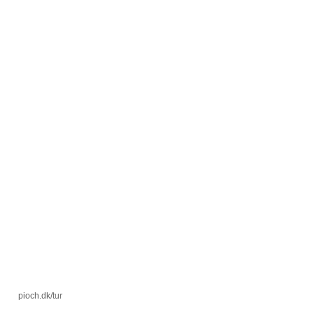
pioch.dk/tur