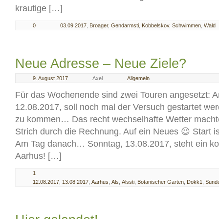
krautige […]
0
03.09.2017
,
Broager
,
Gendarmsti
,
Kobbelskov
,
Schwimmen
,
Wald
Neue Adresse – Neue Ziele?
9. August 2017
Axel
Allgemein
Für das Wochenende sind zwei Touren angesetzt: 
12.08.2017, soll noch mal der Versuch gestartet w
zu kommen… Das recht wechselhafte Wetter machte
Strich durch die Rechnung. Auf ein Neues 😉 Start is
Am Tag danach… Sonntag, 13.08.2017, steht ein kom
Aarhus! […]
1
12.08.2017
,
13.08.2017
,
Aarhus
,
Als
,
Alssti
,
Botanischer Garten
,
Dokk1
,
Sund