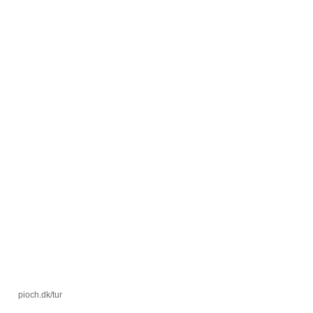
pioch.dk/tur