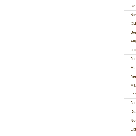
De
No
Ok
Se
Au
Jul
Jun
Ma
Apr
Mä
Fe
Ja
De
No
Ok