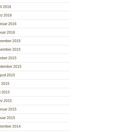
il 2016
rz 2016
bruar 2016
nuar 2016
zember 2015
vember 2015
tober 2015
ptember 2015
gust 2015
i 2015
i 2015
rz 2015
bruar 2015
nuar 2015
zember 2014