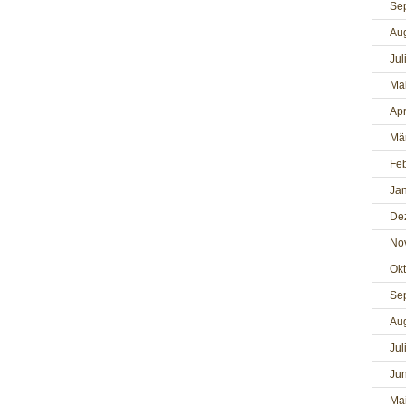
Se
Au
Jul
Ma
Apr
Mä
Fe
Ja
De
No
Ok
Se
Au
Jul
Jun
Ma