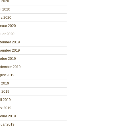
i 2020
i 2020
rz 2020
bruar 2020
nuar 2020
zember 2019
vember 2019
tober 2019
ptember 2019
gust 2019
i 2019
i 2019
il 2019
rz 2019
bruar 2019
nuar 2019