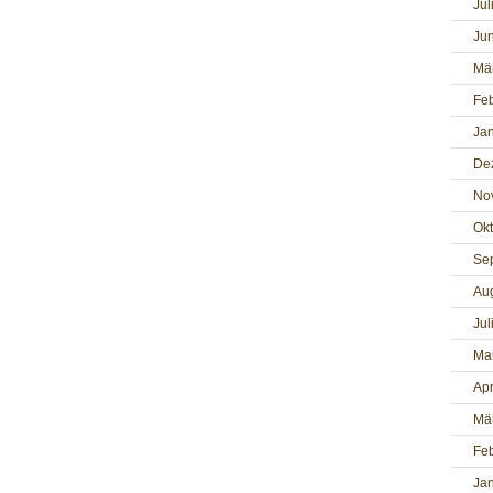
Jul
Jun
Mä
Fe
Ja
De
No
Ok
Se
Au
Jul
Ma
Apr
Mä
Fe
Ja