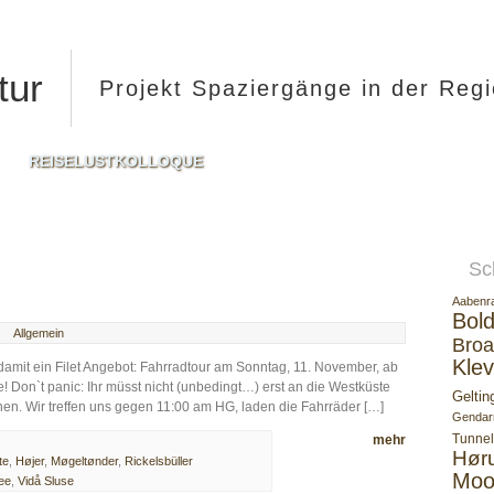
tur
Projekt Spaziergänge in der Reg
REISELUSTKOLLOQUE
Sc
Aabenr
Bold
Allgemein
Broa
Klev
amit ein Filet Angebot: Fahrradtour am Sonntag, 11. November, ab
e! Don`t panic: Ihr müsst nicht (unbedingt…) erst an die Westküste
Geltin
en. Wir treffen uns gegen 11:00 am HG, laden die Fahrräder […]
Gendar
Tunnel
mehr
Hør
te
,
Højer
,
Møgeltønder
,
Rickelsbüller
Moo
ee
,
Vidå Sluse