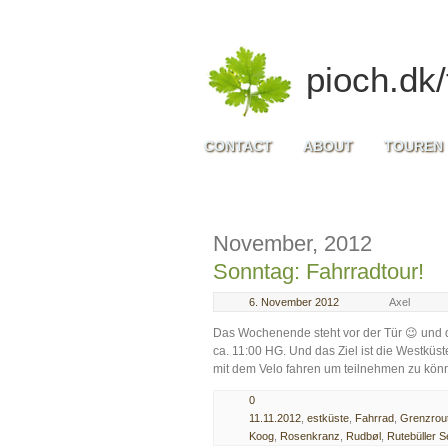
pioch.dk/
CONTACT
ABOUT
TOUREN
November, 2012
Sonntag: Fahrradtour!
6. November 2012
Axel
Das Wochenende steht vor der Tür 😉 und d
ca. 11:00 HG. Und das Ziel ist die Westküst
mit dem Velo fahren um teilnehmen zu könn
0
11.11.2012
,
estküste
,
Fahrrad
,
Grenzrou
Koog
,
Rosenkranz
,
Rudbøl
,
Rutebüller S