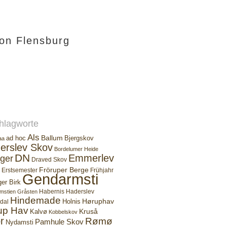
ion Flensburg
hlagworte
Als
Ballum
ad hoc
Bjergskov
aa
erslev Skov
Bordelumer Heide
DN
Emmerlev
ger
Draved Skov
Fröruper Berge
Erstsemester
Frühjahr
Gendarmsti
ger Birk
Habernis
Haderslev
mstien
Gråsten
Hindemade
Høruphav
Holnis
dal
up Hav
Kruså
Kalvø
Kobbelskov
r
Rømø
Pamhule Skov
Nydamsti