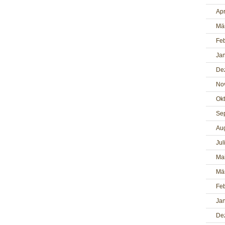
Apr
Mä
Fe
Ja
De
No
Ok
Se
Au
Jul
Ma
Mä
Fe
Ja
De