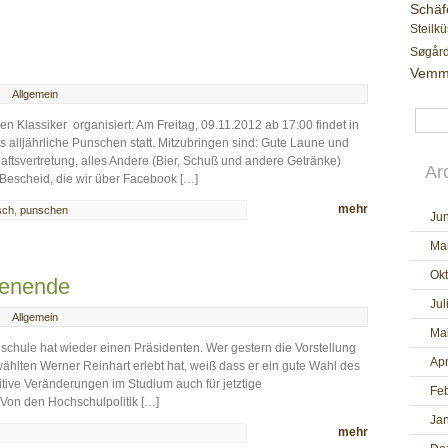
Schäf
Steilkü
Søgår
Vemm
Allgemein
n Klassiker organisiert: Am Freitag, 09.11.2012 ab 17:00 findet in
 alljährliche Punschen statt. Mitzubringen sind: Gute Laune und
aftsvertretung, alles Andere (Bier, Schuß und andere Getränke)
Ar
en Bescheid, die wir über Facebook […]
mehr
sch
,
punschen
Jun
Ma
Ok
henende
Jul
Allgemein
Ma
hschule hat wieder einen Präsidenten. Wer gestern die Vorstellung
Apr
lten Werner Reinhart erlebt hat, weiß dass er ein gute Wahl des
itive Veränderungen im Studium auch für jetztige
Fe
Von den Hochschulpolitik […]
Ja
mehr