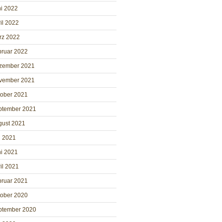
i 2022
il 2022
rz 2022
bruar 2022
zember 2021
vember 2021
tober 2021
ptember 2021
gust 2021
i 2021
i 2021
il 2021
bruar 2021
tober 2020
ptember 2020