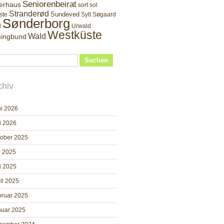
Seniorenbeirat
erhaus
sort sol
Stranderød
Sundeved
ste
Sylt
Søgaard
Sønderborg
d
Urwald
Westküste
Wald
ingbund
Suchen
chiv
i 2026
i 2026
tober 2025
i 2025
i 2025
il 2025
bruar 2025
nuar 2025