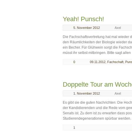
Yeah! Punsch!
5. November 2012
Axel
Die Fachschaftsvertretung hat mal wieder de
den Räumlichkeiten der Biologie wieder das
ein Becher. Für Glühwein sorgt die Fachsch
müsst ihr selbst mitbringen. Bitte sagt all
0
09.11.2012
,
Fachschaft
,
Pun
Doppelte Tour am Woc
1. November 2012
Axel
Es gibt sie die guten Nachrichten: Die Hoc
der Kandidierenden und die Rede vom gewäh
Senats ist. Zu dem ist zu erwarten dass pos
Studierendegenerationen spürbar werden. 
1