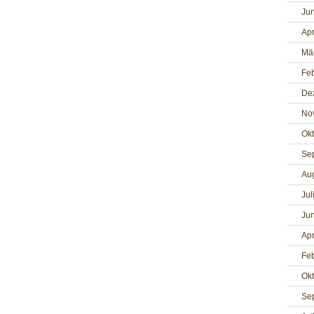
Jun
Apr
Mä
Fe
De
No
Ok
Se
Au
Jul
Jun
Apr
Fe
Ok
Se