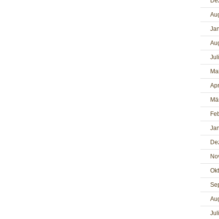
De
Au
Ja
Au
Jul
Ma
Apr
Mä
Fe
Ja
De
No
Ok
Se
Au
Jul