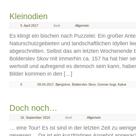
Kleinodien
5. April 2017
Axel
Allgemein
Es klingt ein bischen nach Puzzelei: Ein großer Ante
Naturschutzgebieten und landschaftlichen Idyllen liegt
abgeschnitten. Selbst das am letzten Wochenende 
Bolderslev Skov mit immerhin ca. 157 ha hat hier s
wertvoll und aufregend es dennoch sein kann, haben 
Bilder kommen in den […]
0
09.04.2017
,
Bjergskov
,
Bolderslev Skov
,
Genner bugt
,
Kalvø
Doch noch…
16. September 2016
Axel
Allgemein
… eine Tour! Es ist sind in der letzten Zeit zu weni
gewesen… Da ist ein kurzfristiges Angebot angesa