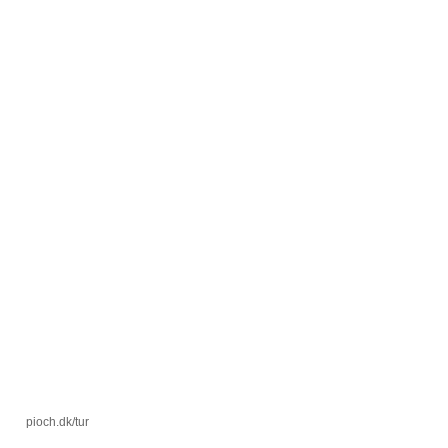
pioch.dk/tur