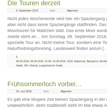
Die Touren derzeit
6. September 2018
Axel
Allgemein
Nicht jedes Wochenende wird hier ein Spaziergang 
aber nicht dass keine Spaziergänge stattfinden. Der
Moortouren für Mädchen statt. Das erste Moor wurde
zweite steht an… Am Sonntag, 09. September 2018, 
spezielle Tour an. Nicht meine Tour, sondern eine 
Naturfredningsforening. Landesweit finden an/um [
0
08.09.2018
,
09.09.2018
,
15.09
,
16.09.2018
,
2018
,
Aabenraa
,
Bjergskov
,
Borde
Heide
,
DN
,
Heimat
,
Langenhorner Heide
Frühsommerloch vorbei…
20. Juni 2018
Axel
Allgemein
Es gab eine längere Zeit keinen Spaziergang in der 
ungewöhnlich, denn traditionell steht im Mai etwas A