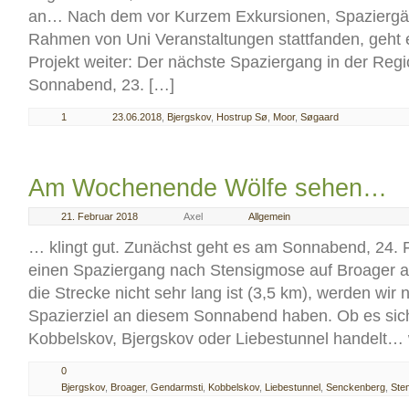
an… Nach dem vor Kurzem Exkursionen, Spaziergä
Rahmen von Uni Veranstaltungen stattfanden, geht 
Projekt weiter: Der nächste Spaziergang in der Reg
Sonnabend, 23. […]
1
23.06.2018
,
Bjergskov
,
Hostrup Sø
,
Moor
,
Søgaard
Am Wochenende Wölfe sehen…
21. Februar 2018
Axel
Allgemein
… klingt gut. Zunächst geht es am Sonnabend, 24. 
einen Spaziergang nach Stensigmose auf Broager 
die Strecke nicht sehr lang ist (3,5 km), werden wir 
Spazierziel an diesem Sonnabend haben. Ob es sic
Kobbelskov, Bjergskov oder Liebestunnel handelt… 
0
Bjergskov
,
Broager
,
Gendarmsti
,
Kobbelskov
,
Liebestunnel
,
Senckenberg
,
Ste