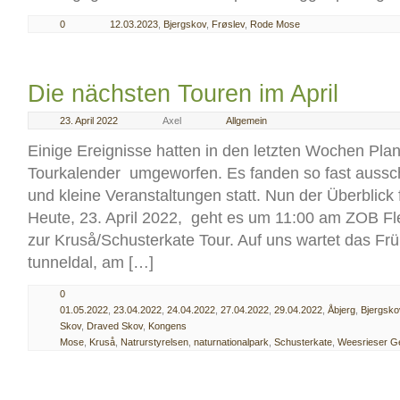
0
12.03.2023
,
Bjergskov
,
Frøslev
,
Rode Mose
Die nächsten Touren im April
23. April 2022
Axel
Allgemein
Einige Ereignisse hatten in den letzten Wochen Pl
Tourkalender umgeworfen. Es fanden so fast aussch
und kleine Veranstaltungen statt. Nun der Überblick 
Heute, 23. April 2022, geht es um 11:00 am ZOB Fle
zur Kruså/Schusterkate Tour. Auf uns wartet das Fr
tunneldal, am […]
0
01.05.2022
,
23.04.2022
,
24.04.2022
,
27.04.2022
,
29.04.2022
,
Åbjerg
,
Bjergsko
Skov
,
Draved Skov
,
Kongens
Mose
,
Kruså
,
Natrurstyrelsen
,
naturnationalpark
,
Schusterkate
,
Weesrieser G