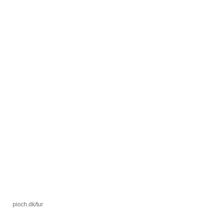
pioch.dk/tur